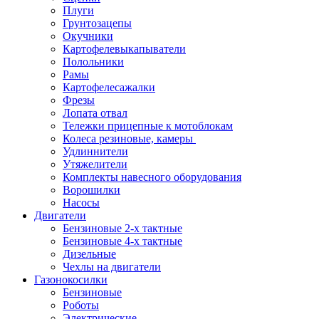
Плуги
Грунтозацепы
Окучники
Картофелевыкапыватели
Полольники
Рамы
Картофелесажалки
Фрезы
Лопата отвал
Тележки прицепные к мотоблокам
Колеса резиновые, камеры
Удлиннители
Утяжелители
Комплекты навесного оборудования
Ворошилки
Насосы
Двигатели
Бензиновые 2-х тактные
Бензиновые 4-х тактные
Дизельные
Чехлы на двигатели
Газонокосилки
Бензиновые
Роботы
Электрические