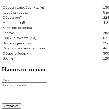
Объем травосборника (л)
130
Коробка передач
5 п
Объем (см³)
224
Мощность (кВт)
4,2
Количество ножей
1
Корпус
лис
Ширина захвата (см)
62
Высота среза (мм)
25-
Регулировка высоты среза
4-с
Обороты (об/мин)
300
Вес (кг)
120
Написать отзыв
Отправить