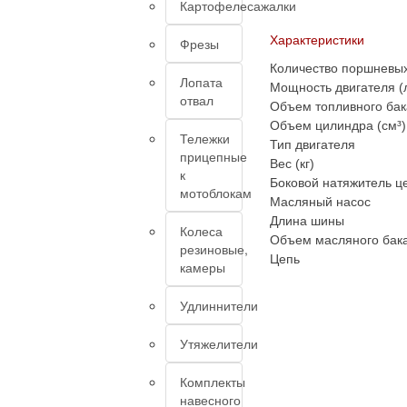
Картофелесажалки
Характеристики
Фрезы
Количество поршневых
Лопата
Мощность двигателя (л
отвал
Объем топливного бак
Объем цилиндра (см³)
Тележки
Тип двигателя
прицепные
Вес (кг)
к
Боковой натяжитель ц
мотоблокам
Масляный насос
Длина шины
Колеса
Объем масляного бака
резиновые,
Цепь
камеры
Удлиннители
Утяжелители
Комплекты
навесного