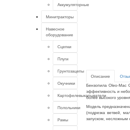
Аккумуляторные
Минитракторы
Навесное
оборудование
Сцепки
Плуги
Грунтозацепы
Описание
Отзы
Окучники
Бензопила Oleo-Mac
эффективность и небо
Картофелевыкапыватели
более высокого уровня
Модель предназначена
Полольники
(подрезка ветвей, м
запуском, несложным 
Рамы