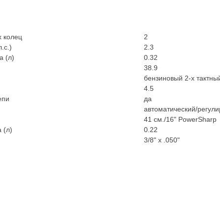
 колец
2
.с.)
2.3
а (л)
0.32
38.9
бензиновый 2-х тактны
4.5
епи
да
автоматический/регул
41 см./16" PowerSharp
 (л)
0.22
3/8" х .050"