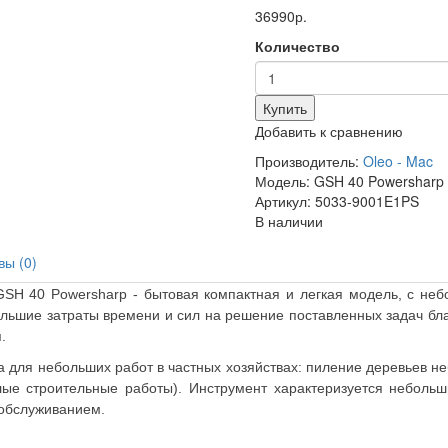
36990р.
Количество
Купить
Добавить к сравнению
Производитель:
Oleo - Mac
Модель: GSH 40 Powersharp
Артикул: 5033-9001E1PS
В наличии
вы (0)
 GSH 40
Powersharp
- бытовая компактная и легкая модель, с н
льшие затраты времени и сил на решение поставленных задач бл
.
 для небольших работ в частных хозяйствах: пиление деревьев неб
алые строительные работы). Инструмент характеризуется небол
обслуживанием.